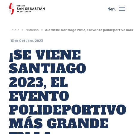
Colegio
Menu
San
Sebastián
»
»
Inicio
Noticias
¡Se viene Santiago 2023, el evento polideportivo más g
de
13 de Octubre, 2023
Los
¡SE VIENE
Andes
SANTIAGO
2023, EL
EVENTO
POLIDEPORTIVO
MÁS GRANDE