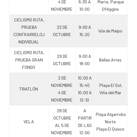
4 DE
6:30 A
Marte, Parque
NOVIEMBRE
10:00
O’Higgins
CICLISMO RUTA,
PRUEBA
22 DE
9:00 A
Isla de Maipo
CONTRARRELOJ
OCTUBRE
15:20
INDIVIDUAL
CICLISMO RUTA,
29 DE
9:00 A
PRUEBA GRAN
Bellas Artes
OCTUBRE
18:00
FONDO
2 DE
10:00 A
NOVIEMBRE
15:40
Playa El Sol,
TRIATLÓN
4 DE
10:00 A
Viña del Mar
NOVIEMBRE
12:10
28 DE
A
Playa Algarrobo
OCTUBRE
PARTIR
VELA
Norte
AL 5 DE
DE LAS
Playa El Quisco
NOVIEMBRE
12:00