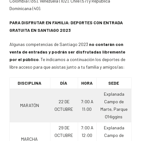
Colombia (135), Venezuela (102), Chile (57) y República
Dominicana (40).
PARA DISFRUTAR EN FAMILIA: DEPORTES CON ENTRADA
GRATUITA EN SANTIAGO 2023
Algunas competencias de Santiago 2023
no contarán con
venta de entradas y podrán ser disfrutadas libremente
por el público
. Te indicamos a continuación los deportes de
libre acceso para que asistas junto a tu familia y amigos/as:
DISCIPLINA
DÍA
HORA
SEDE
Explanada
22 DE
7:00 A
Campo de
MARATÓN
OCTUBRE
11:00
Marte, Parque
O’Higgins
29 DE
7:00 A
Explanada
OCTUBRE
12:00
Campo de
MARCHA