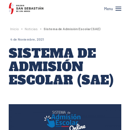
Colegio
Menu
San
Sebastián
»
»
Inicio
Noticias
Sistema de Admisión Escolar (SAE)
de
4 de Noviembre, 2021
Los
SISTEMA DE
Andes
ADMISIÓN
ESCOLAR (SAE)