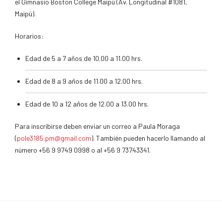
el Gimnasio Boston College Maipú (Av. Longitudinal #1081,
Maipú).
Horarios:
Edad de 5 a 7 años de 10.00 a 11.00 hrs.
Edad de 8 a 9 años de 11.00 a 12.00 hrs.
Edad de 10 a 12 años de 12.00 a 13.00 hrs.
Para inscribirse deben enviar un correo a Paula Moraga
(
pole3185.pm@gmail.com
). También pueden hacerlo llamando al
número +56 9 9749 0998 o al +56 9 73743341.