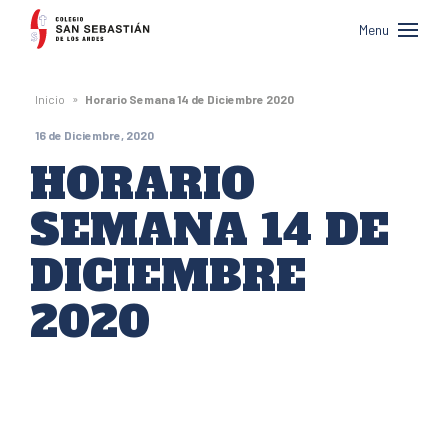
Colegio
Menu
San
Sebastián
»
Inicio
Horario Semana 14 de Diciembre 2020
de
16 de Diciembre, 2020
Los
HORARIO
Andes
SEMANA 14 DE
DICIEMBRE
2020