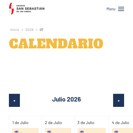
Colegio
Menu
San
Sebastián
»
»
Inicio
2026
07
de
CALENDARIO
Los
Andes
Julio 2026
«
»
1
de Julio
2
de Julio
3
de Julio
4
de Julio