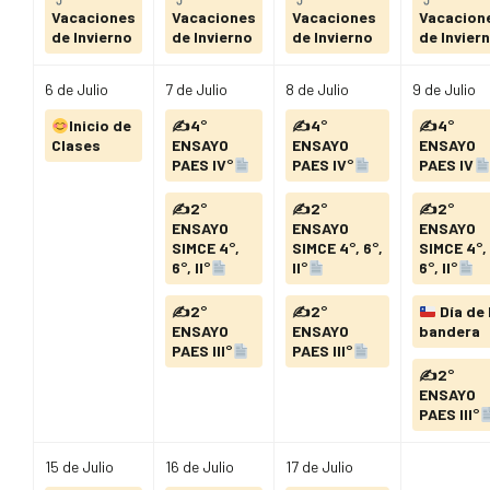
Vacaciones
Vacaciones
Vacaciones
Vacacion
de Invierno
de Invierno
de Invierno
de Invier
6
de Julio
7
de Julio
8
de Julio
9
de Julio
Inicio de
✍
4°
✍
4°
✍
4°
Clases
ENSAYO
ENSAYO
ENSAYO
PAES IV°
PAES IV°
PAES IV
✍
2°
✍
2°
✍
2°
ENSAYO
ENSAYO
ENSAYO
SIMCE 4°,
SIMCE 4°, 6°,
SIMCE 4°,
6°, II°
II°
6°, II°
✍
2°
✍
2°
Día de 
ENSAYO
ENSAYO
bandera
PAES III°
PAES III°
✍
2°
ENSAYO
PAES III°
15
de Julio
16
de Julio
17
de Julio